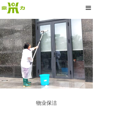
끀
物业保洁